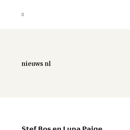
nieuws nl
𝗦𝘁𝗲𝗳 𝗕𝗼𝘀 𝗲𝗻 𝗟𝘂𝗻𝗮 𝗣𝗮𝗶𝗴𝗲