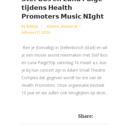
𝘁𝗶𝗷𝗱𝗲𝗻𝘀 𝗛𝗲𝗮𝗹𝘁𝗵
𝗣𝗿𝗼𝗺𝗼𝘁𝗲𝗿𝘀 𝗠𝘂𝘀𝗶𝗰 𝗡𝗜𝗴𝗵𝘁
by
Admin
nieuws
,
nieuws nl
februari 17, 2024
Ben je (toevallig) in Stellenbosch (stad) en wil
je een mooie avond meemaken met Stef Bos
en Luna Paige?Op zaterdag 16 maart a.s. kun
je bij hun concert zijn in Adam Small Theatre
Complex dat gegeven wordt ter ere van de
Health Promoters. Onze organisatie bestaat
10 jaar en we zullen ook terugkijken op deze...
Share: