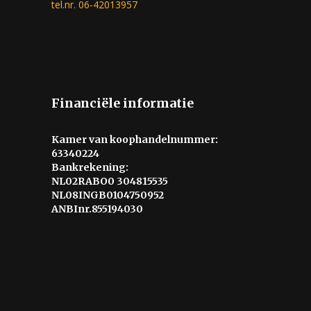
tel.nr. 06-42013957
Financiële informatie
Kamer van koophandelnummer:
63340224
Bankrekening:
NL02RABO0 304815535
NL08INGB0104750952
ANBInr.855194030