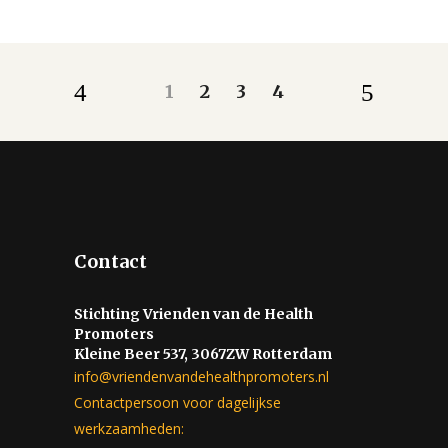
1
2
3
4
Contact
Stichting Vrienden van de Health
Promoters
Kleine Beer 537, 3067ZW Rotterdam
info@vriendenvandehealthpromoters.nl
Contactpersoon voor dagelijkse
werkzaamheden: