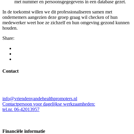
met nummer en persoonsgegegevens in een database gezet.
In de toekomst willen we dit professionaliseren samen met
ondernemers aangezien deze groep graag wil checken of hun
medewerker weet hoe ze zichzelf en hun omgeving gezond kunnen
houden.
Share:
Contact
Stichting Vrienden van de Health Promoters
Kleine Beer 537, 3067ZW Rotterdam
info@vriendenvandehealthpromoters.nl
Contactpersoon voor dagelijkse werkzaamheden:
tel.nr. 06-42013957
Financiële informatie