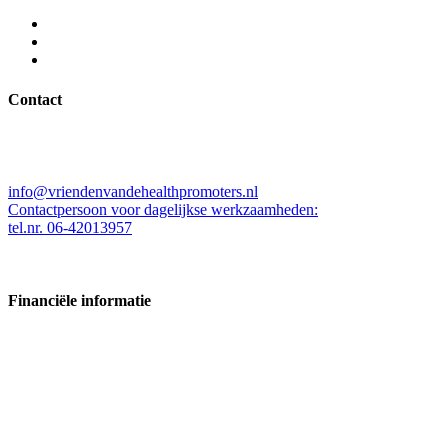
Contact
Stichting Vrienden van de Health Promoters
Kleine Beer 537, 3067ZW Rotterdam
info@vriendenvandehealthpromoters.nl
Contactpersoon voor dagelijkse werkzaamheden:
tel.nr. 06-42013957
Financiële informatie
Kamer van koophandelnummer: 63340224
Bankrekening:
NL02RABO0 304815535
NL08INGB0104750952
ANBInr.855194030