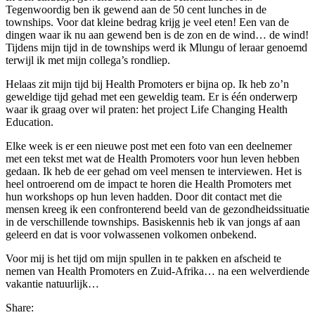
Tegenwoordig ben ik gewend aan de 50 cent lunches in de
townships. Voor dat kleine bedrag krijg je veel eten! Een van de
dingen waar ik nu aan gewend ben is de zon en de wind… de wind!
Tijdens mijn tijd in de townships werd ik Mlungu of leraar genoemd
terwijl ik met mijn collega’s rondliep.
Helaas zit mijn tijd bij Health Promoters er bijna op. Ik heb zo’n
geweldige tijd gehad met een geweldig team. Er is één onderwerp
waar ik graag over wil praten: het project Life Changing Health
Education.
Elke week is er een nieuwe post met een foto van een deelnemer
met een tekst met wat de Health Promoters voor hun leven hebben
gedaan. Ik heb de eer gehad om veel mensen te interviewen. Het is
heel ontroerend om de impact te horen die Health Promoters met
hun workshops op hun leven hadden. Door dit contact met die
mensen kreeg ik een confronterend beeld van de gezondheidssituatie
in de verschillende townships. Basiskennis heb ik van jongs af aan
geleerd en dat is voor volwassenen volkomen onbekend.
Voor mij is het tijd om mijn spullen in te pakken en afscheid te
nemen van Health Promoters en Zuid-Afrika… na een welverdiende
vakantie natuurlijk…
Share: