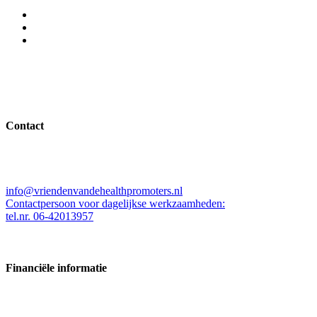
Contact
Stichting Vrienden van de Health Promoters
Kleine Beer 537, 3067ZW Rotterdam
info@vriendenvandehealthpromoters.nl
Contactpersoon voor dagelijkse werkzaamheden:
tel.nr. 06-42013957
Financiële informatie
Kamer van koophandelnummer: 63340224
Bankrekening:
NL02RABO0 304815535