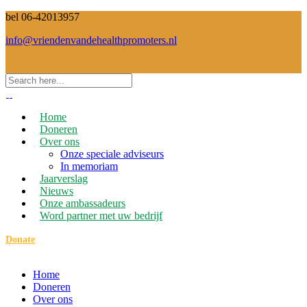
bel 06-42013957
info@vriendenvandehealthpromoters.nl
Home
Doneren
Over ons
Onze speciale adviseurs
In memoriam
Jaarverslag
Nieuws
Onze ambassadeurs
Word partner met uw bedrijf
Donate
Home
Doneren
Over ons