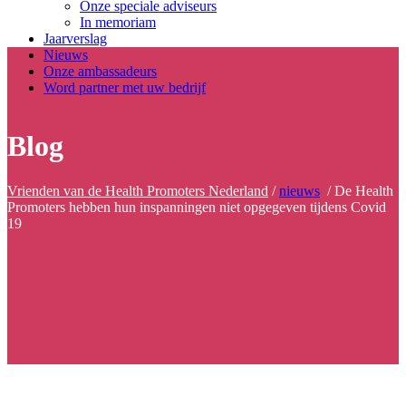
Onze speciale adviseurs
In memoriam
Jaarverslag
Nieuws
Onze ambassadeurs
Word partner met uw bedrijf
Blog
Vrienden van de Health Promoters Nederland
/
nieuws
/
De Health
Promoters hebben hun inspanningen niet opgegeven tijdens Covid
19