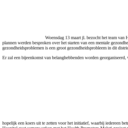
Woensdag 13 maart jl. bezocht het team van 
plannen werden besproken over het starten van een mentale gezondhe
gezondheidsproblemen is een groot gezondheidsprobleem in dit district
Er zal een bijeenkomst van belanghebbenden worden georganiseerd, wa
hopelijk een koers uit te zetten voor het initiatief, waarbij iedereen b