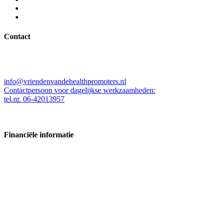
Contact
Stichting Vrienden van de Health Promoters
Kleine Beer 537, 3067ZW Rotterdam
info@vriendenvandehealthpromoters.nl
Contactpersoon voor dagelijkse werkzaamheden:
tel.nr. 06-42013957
Financiële informatie
Kamer van koophandelnummer: 63340224
Bankrekening:
NL02RABO0 304815535
NL08INGB0104750952
ANBInr.855194030