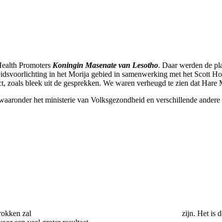
Health Promoters
Koningin Masenate van Lesotho
. Daar werden de pla
idsvoorlichting in het Morija gebied in samenwerking met het Scott H
, zoals bleek uit de gesprekken. We waren verheugd te zien dat Hare Ma
aronder het ministerie van Volksgezondheid en verschillende andere in
etrokken zal
zijn. Het is 