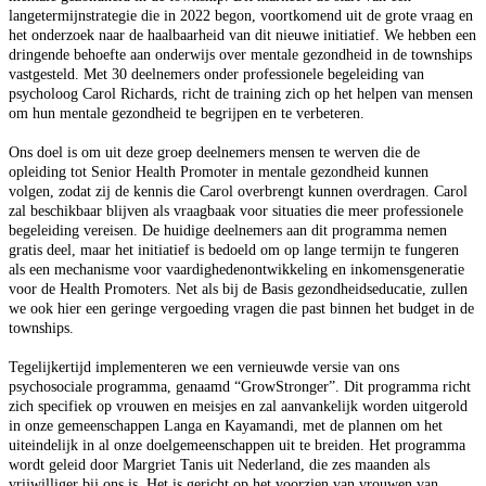
langetermijnstrategie die in 2022 begon, voortkomend uit de grote vraag en
het onderzoek naar de haalbaarheid van dit nieuwe initiatief. We hebben een
dringende behoefte aan onderwijs over mentale gezondheid in de townships
vastgesteld. Met 30 deelnemers onder professionele begeleiding van
psycholoog Carol Richards, richt de training zich op het helpen van mensen
om hun mentale gezondheid te begrijpen en te verbeteren.
Ons doel is om uit deze groep deelnemers mensen te werven die de
opleiding tot Senior Health Promoter in mentale gezondheid kunnen
volgen, zodat zij de kennis die Carol overbrengt kunnen overdragen. Carol
zal beschikbaar blijven als vraagbaak voor situaties die meer professionele
begeleiding vereisen. De huidige deelnemers aan dit programma nemen
gratis deel, maar het initiatief is bedoeld om op lange termijn te fungeren
als een mechanisme voor vaardighedenontwikkeling en inkomensgeneratie
voor de Health Promoters. Net als bij de Basis gezondheidseducatie, zullen
we ook hier een geringe vergoeding vragen die past binnen het budget in de
townships.
Tegelijkertijd implementeren we een vernieuwde versie van ons
psychosociale programma, genaamd “GrowStronger”. Dit programma richt
zich specifiek op vrouwen en meisjes en zal aanvankelijk worden uitgerold
in onze gemeenschappen Langa en Kayamandi, met de plannen om het
uiteindelijk in al onze doelgemeenschappen uit te breiden. Het programma
wordt geleid door Margriet Tanis uit Nederland, die zes maanden als
vrijwilliger bij ons is. Het is gericht op het voorzien van vrouwen van