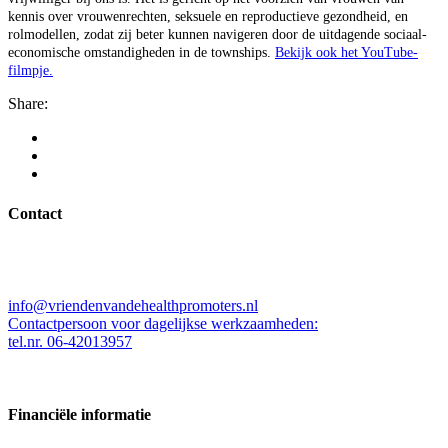
kennis over vrouwenrechten, seksuele en reproductieve gezondheid, en
rolmodellen, zodat zij beter kunnen navigeren door de uitdagende sociaal-
economische omstandigheden in de townships.
Bekijk ook het YouTube-
filmpje.
Share:
Contact
Stichting Vrienden van de Health Promoters
Kleine Beer 537, 3067ZW Rotterdam
info@vriendenvandehealthpromoters.nl
Contactpersoon voor dagelijkse werkzaamheden:
tel.nr. 06-42013957
Financiële informatie