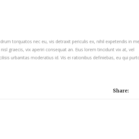
m torquatos nec eu, vis detraxit periculis ex, nihil expetendis in me
nisl graecis, vix aperiri consequat an. Eius lorem tincidunt vix at, vel
ilisis urbanitas moderatius id. Vis ei rationibus definiebas, eu qui purt
Share: