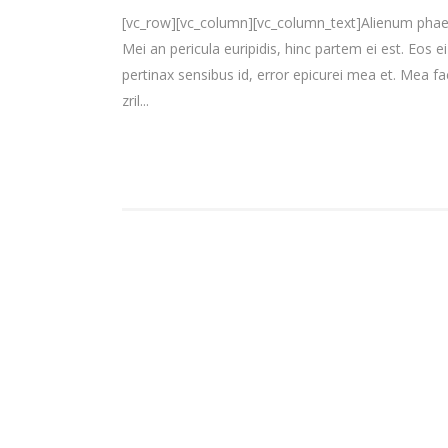
[vc_row][vc_column][vc_column_text]Alienum phaedru
Mei an pericula euripidis, hinc partem ei est. Eos ei 
pertinax sensibus id, error epicurei mea et. Mea fac
zril...