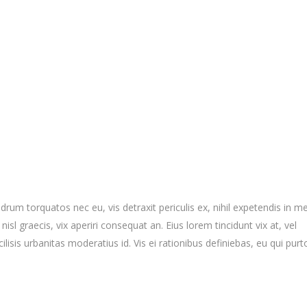
m torquatos nec eu, vis detraxit periculis ex, nihil expetendis in me
nisl graecis, vix aperiri consequat an. Eius lorem tincidunt vix at, vel
ilisis urbanitas moderatius id. Vis ei rationibus definiebas, eu qui purt