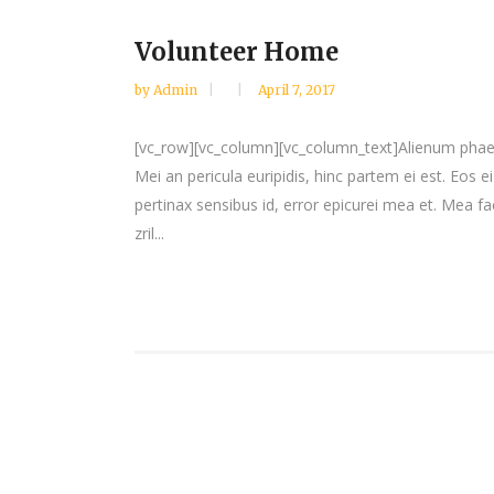
Volunteer Home
by
Admin
April 7, 2017
[vc_row][vc_column][vc_column_text]Alienum phaedru
Mei an pericula euripidis, hinc partem ei est. Eos ei 
pertinax sensibus id, error epicurei mea et. Mea fac
zril...