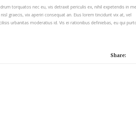
m torquatos nec eu, vis detraxit periculis ex, nihil expetendis in me
nisl graecis, vix aperiri consequat an. Eius lorem tincidunt vix at, vel
ilisis urbanitas moderatius id. Vis ei rationibus definiebas, eu qui purt
Share: