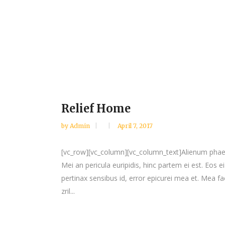
Relief Home
by
Admin
April 7, 2017
[vc_row][vc_column][vc_column_text]Alienum phaedru
Mei an pericula euripidis, hinc partem ei est. Eos ei 
pertinax sensibus id, error epicurei mea et. Mea fac
zril...