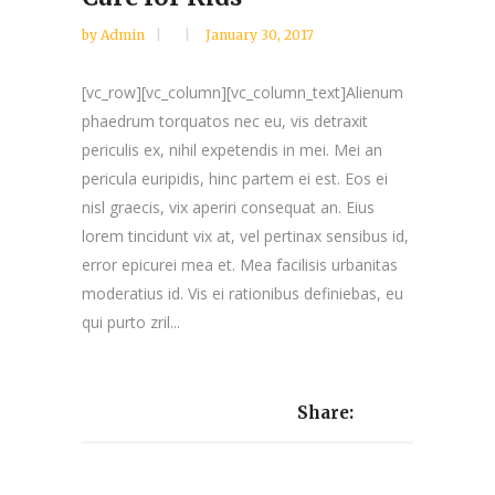
by
Admin
January 30, 2017
[vc_row][vc_column][vc_column_text]Alienum
phaedrum torquatos nec eu, vis detraxit
periculis ex, nihil expetendis in mei. Mei an
pericula euripidis, hinc partem ei est. Eos ei
nisl graecis, vix aperiri consequat an. Eius
lorem tincidunt vix at, vel pertinax sensibus id,
error epicurei mea et. Mea facilisis urbanitas
moderatius id. Vis ei rationibus definiebas, eu
qui purto zril...
Share: