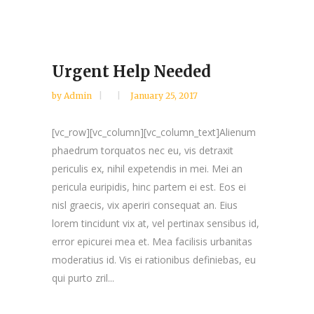
Urgent Help Needed
by
Admin
January 25, 2017
[vc_row][vc_column][vc_column_text]Alienum
phaedrum torquatos nec eu, vis detraxit
periculis ex, nihil expetendis in mei. Mei an
pericula euripidis, hinc partem ei est. Eos ei
nisl graecis, vix aperiri consequat an. Eius
lorem tincidunt vix at, vel pertinax sensibus id,
error epicurei mea et. Mea facilisis urbanitas
moderatius id. Vis ei rationibus definiebas, eu
qui purto zril...