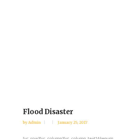
Flood Disaster
by
Admin
January 25, 2017
[vc_row][vc_column][vc_column_text]Alienum