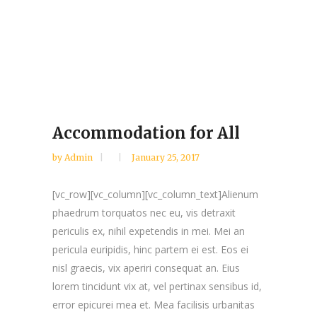
Accommodation for All
by
Admin
January 25, 2017
[vc_row][vc_column][vc_column_text]Alienum
phaedrum torquatos nec eu, vis detraxit
periculis ex, nihil expetendis in mei. Mei an
pericula euripidis, hinc partem ei est. Eos ei
nisl graecis, vix aperiri consequat an. Eius
lorem tincidunt vix at, vel pertinax sensibus id,
error epicurei mea et. Mea facilisis urbanitas