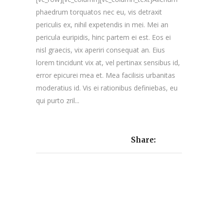
phaedrum torquatos nec eu, vis detraxit
periculis ex, nihil expetendis in mei. Mei an
pericula euripidis, hinc partem ei est. Eos ei
nisl graecis, vix aperiri consequat an. Eius
lorem tincidunt vix at, vel pertinax sensibus id,
error epicurei mea et. Mea facilisis urbanitas
moderatius id. Vis ei rationibus definiebas, eu
qui purto zril...
Share: