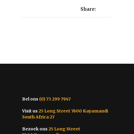
Share:
Bel ons
(0) 73 299 7947
Visit us
25 Long Street 7600 Kayamandi
South Africa 27
Bezoek ons
25 Long Street